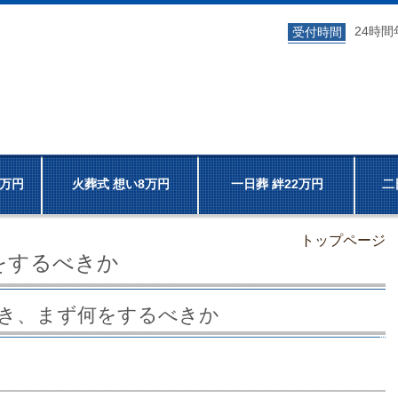
24時
受付時間
7万円
火葬式 想い8万円
一日葬 絆22万円
二
トップページ
をするべきか
き、まず何をするべきか