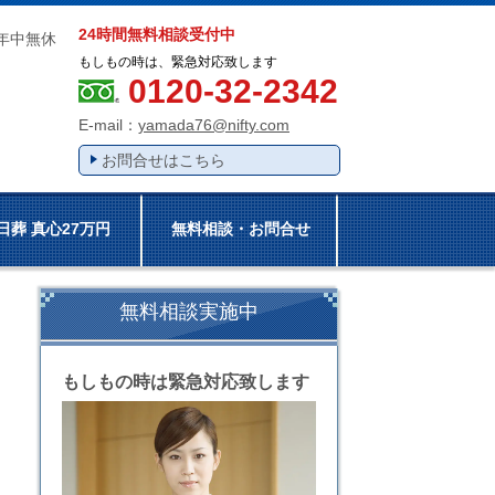
24時間無料相談受付中
間年中無休
もしもの時は、緊急対応致します
0120-32-2342
E-mail：
yamada76@nifty.com
お問合せはこちら
日葬 真心27万円
無料相談・お問合せ
無料相談実施中
もしもの時は緊急対応致します